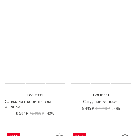
TWOFEET
TWOFEET
Сандалии в коричневом
Сандалии женские
оттенке
6 495
12 990
-50%
9 594
15 990
-40%