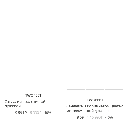
TWOFEET
TWOFEET
Сандалии с золотистой
пряжкой
Сандалии в коричневом цвете с
металлической деталью
9 594
15 990
-40%
9 594
15 990
-40%