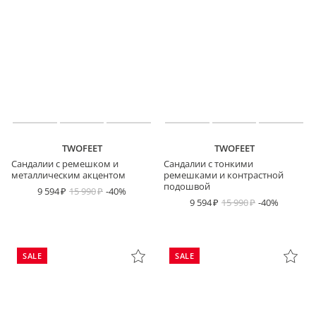
TWOFEET
TWOFEET
Сандалии с ремешком и
Сандалии с тонкими
металлическим акцентом
ремешками и контрастной
подошвой
9 594
15 990
-40%
9 594
15 990
-40%
SALE
SALE