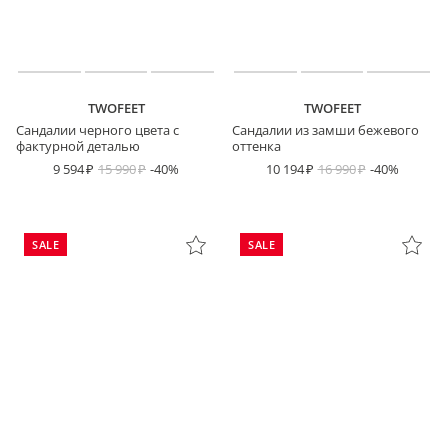
TWOFEET
TWOFEET
Сандалии черного цвета с
Сандалии из замши бежевого
фактурной деталью
оттенка
9 594
15 990
-40%
10 194
16 990
-40%
SALE
SALE