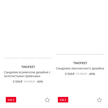
TWOFEET
TWOFEET
Сандалии лаконичного дизайна
Сандалии в римском дизайне с
9 594
15 990
-40%
золотистыми пряжками
9 594
15 990
-40%
SALE
SALE