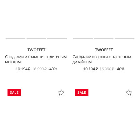
TWOFEET
TWOFEET
Сандалии из замши с плетеным
Сандалии из кожи с плетеным
мыском
дизайном
10 194
16 990
-40%
10 194
16 990
-40%
SALE
SALE