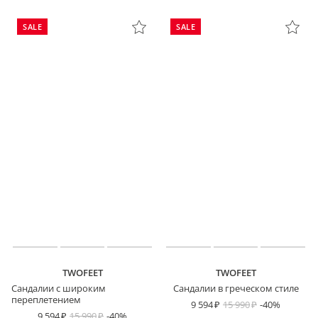
SALE
SALE
TWOFEET
TWOFEET
Сандалии с широким
Сандалии в греческом стиле
переплетением
9 594
15 990
-40%
9 594
15 990
-40%