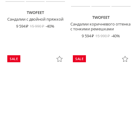
TWOFEET
TWOFEET
Сандалии с двойной пряжкой
Сандалии коричневого оттенка
9 594
15 990
-40%
с тонкими ремешками
9 594
15 990
-40%
SALE
SALE