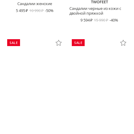
TWOFEET
Сандалии женские
Сандалии черные из кожи с
5 495
10 990
-50%
двойной пряжкой
9 594
15 990
-40%
SALE
SALE