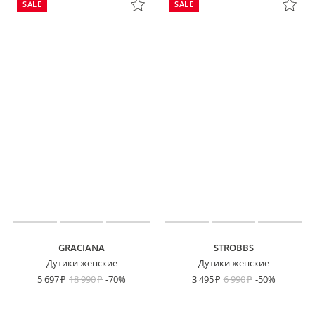
SALE
SALE
GRACIANA
STROBBS
Дутики женские
Дутики женские
5 697
18 990
-70%
3 495
6 990
-50%