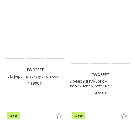
TWOFEET
TWOFEET
Лоферы из текстурной кожи
Лоферы в глубоком
14 990
коричневом оттенке
14 990
NEW
NEW