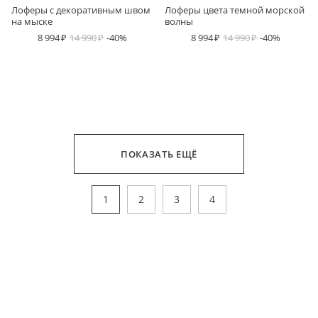
Лоферы с декоративным швом
Лоферы цвета темной морской
на мыске
волны
8 994
14 990
-40%
8 994
14 990
-40%
ПОКАЗАТЬ ЕЩЁ
1
2
3
4