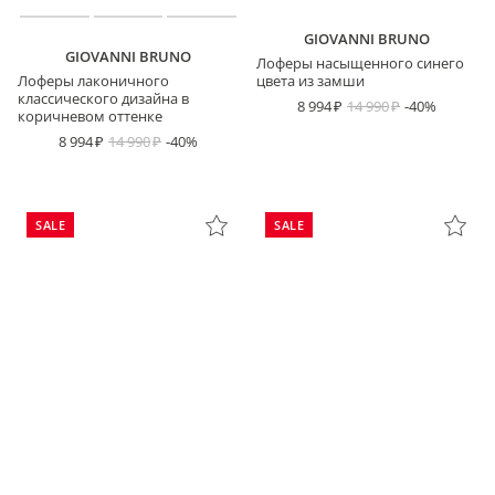
GIOVANNI BRUNO
GIOVANNI BRUNO
Лоферы насыщенного синего
Лоферы лаконичного
цвета из замши
классического дизайна в
8 994
14 990
-40%
коричневом оттенке
8 994
14 990
-40%
SALE
SALE