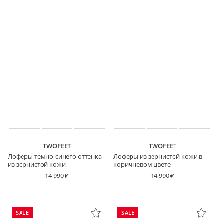
TWOFEET
TWOFEET
Лоферы темно-синего оттенка
Лоферы из зернистой кожи в
из зернистой кожи
коричневом цвете
14 990
14 990
SALE
SALE