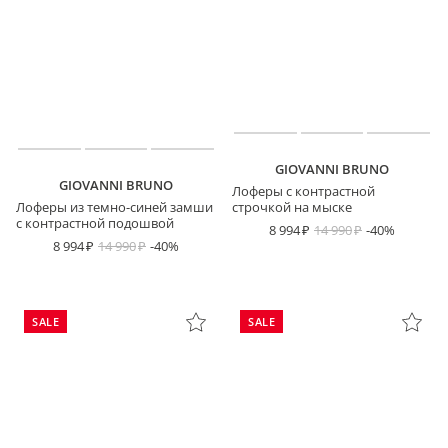
GIOVANNI BRUNO
GIOVANNI BRUNO
Лоферы с контрастной
Лоферы из темно-синей замши
строчкой на мыске
с контрастной подошвой
8 994
14 990
-40%
8 994
14 990
-40%
SALE
SALE