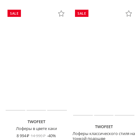
SALE
SALE
TWOFEET
TWOFEET
Лоферы в цвете хаки
Лоферы классического стиля на
8 994
14 990
-40%
тонкой подошве