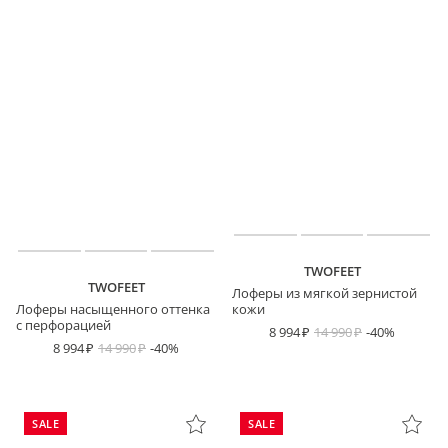
TWOFEET
TWOFEET
Лоферы из мягкой зернистой
Лоферы насыщенного оттенка
кожи
с перфорацией
8 994
14 990
-40%
8 994
14 990
-40%
SALE
SALE