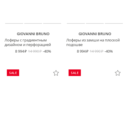
GIOVANNI BRUNO
GIOVANNI BRUNO
Лоферы с градиентным
Лоферы из замши на плоской
дизайном и перфорацией
подошве
8 994
14 990
-40%
8 994
14 990
-40%
SALE
SALE