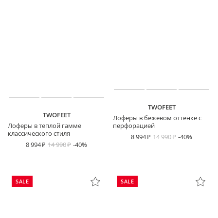
TWOFEET
TWOFEET
Лоферы в бежевом оттенке с
Лоферы в теплой гамме
перфорацией
классического стиля
8 994
14 990
-40%
8 994
14 990
-40%
SALE
SALE