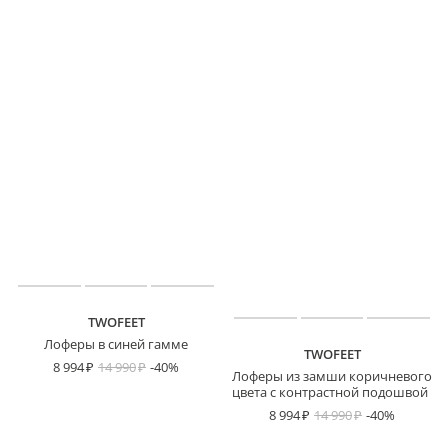
TWOFEET
Лоферы в синей гамме
TWOFEET
8 994
14 990
-40%
Лоферы из замши коричневого
цвета с контрастной подошвой
8 994
14 990
-40%