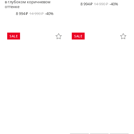
в глубоком коричневом
8 994
14 990
-40%
оттенке
8 994
14 990
-40%
SALE
SALE