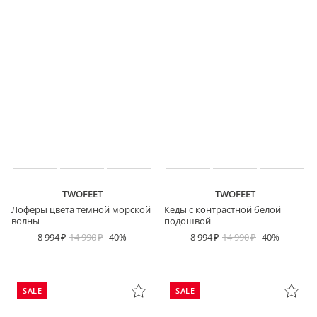
TWOFEET
TWOFEET
Лоферы цвета темной морской
Кеды с контрастной белой
волны
подошвой
8 994
14 990
-40%
8 994
14 990
-40%
SALE
SALE