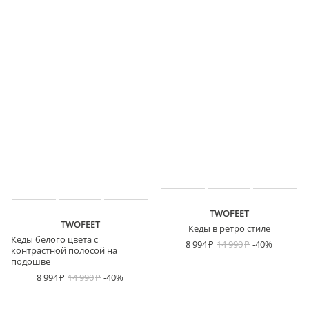
TWOFEET
TWOFEET
Кеды в ретро стиле
Кеды белого цвета с
8 994
14 990
-40%
контрастной полосой на
подошве
8 994
14 990
-40%