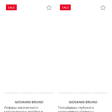
SALE
SALE
GIOVANNI BRUNO
GIOVANNI BRUNO
Лоферы лаконичного
Топсайдеры глубокого
классического дизайна в
коричневого оттенка с