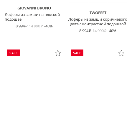
GIOVANNI BRUNO
TWOFEET
Лоферы из замши на плоской
подошве
Лоферы из замши коричневого
цвета с контрастной подошвой
8 994
14 990
-40%
8 994
14 990
-40%
SALE
SALE