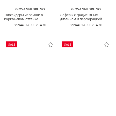
GIOVANNI BRUNO
GIOVANNI BRUNO
Топсайдеры из замши в
Лоферы с градиентным
коричневом оттенке
дизайном и перфорацией
8 994
14 990
-40%
8 994
14 990
-40%
SALE
SALE