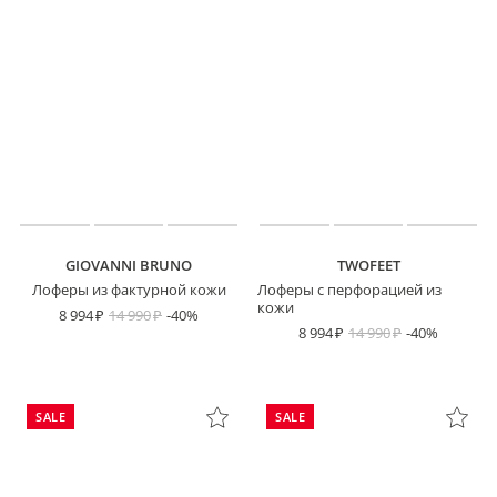
GIOVANNI BRUNO
TWOFEET
Лоферы из фактурной кожи
Лоферы с перфорацией из
кожи
8 994
14 990
-40%
8 994
14 990
-40%
SALE
SALE