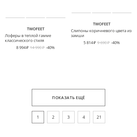
TWOFEET
TWOFEET
Слипоны коричневого цвета из
Лоферы в теплой гамме
замши
классического стиля
5 814
9 690
-40%
8 994
14 990
-40%
ПОКАЗАТЬ ЕЩЁ
1
2
3
4
21