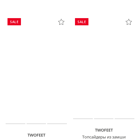
SALE
SALE
TWOFEET
TWOFEET
Топсайдеры из замши