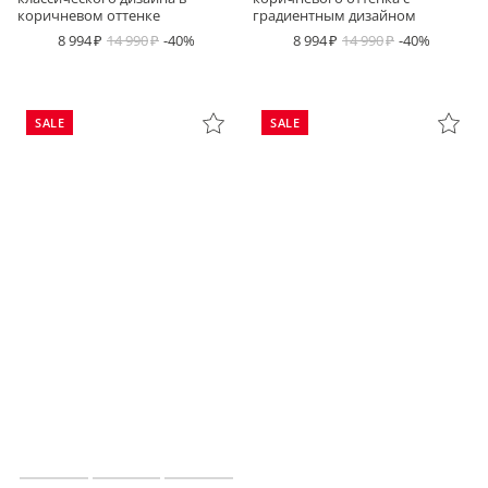
коричневом оттенке
градиентным дизайном
8 994
14 990
-40%
8 994
14 990
-40%
SALE
SALE