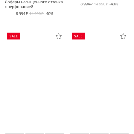
Лоферы насыщенного оттенка
8 994
14 990
-40%
с перфорацией
8 994
14 990
-40%
SALE
SALE