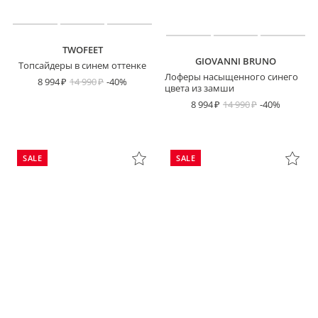
TWOFEET
GIOVANNI BRUNO
Топсайдеры в синем оттенке
Лоферы насыщенного синего
8 994
14 990
-40%
цвета из замши
8 994
14 990
-40%
SALE
SALE