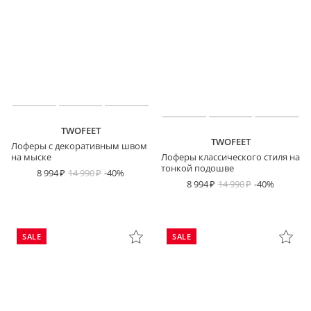
TWOFEET
TWOFEET
Лоферы с декоративным швом
на мыске
Лоферы классического стиля на
тонкой подошве
8 994
14 990
-40%
8 994
14 990
-40%
SALE
SALE