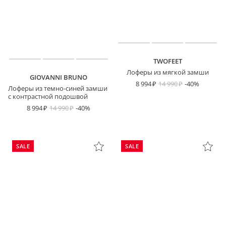
TWOFEET
Лоферы из мягкой замши
GIOVANNI BRUNO
8 994
14 990
-40%
Лоферы из темно-синей замши
с контрастной подошвой
8 994
14 990
-40%
SALE
SALE