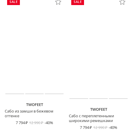
SALE
SALE
TWOFEET
TWOFEET
Сабо из замши в бежевом
оттенке
Сабо с переплетенными
широкими ремешками
7 794
12 990
-40%
7 794
12 990
-40%