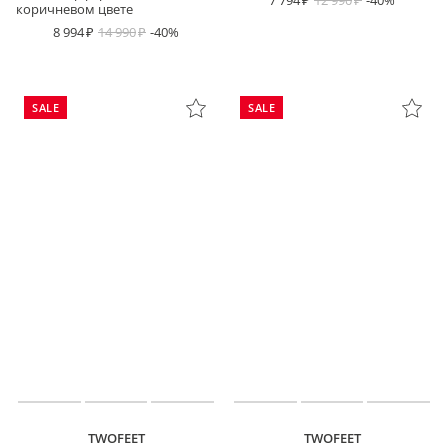
7 794
12 990
-40%
коричневом цвете
8 994
14 990
-40%
SALE
SALE
TWOFEET
TWOFEET