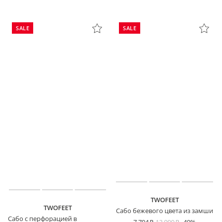
SALE
SALE
TWOFEET
TWOFEET
Сабо бежевого цвета из замши
Сабо с перфорацией в