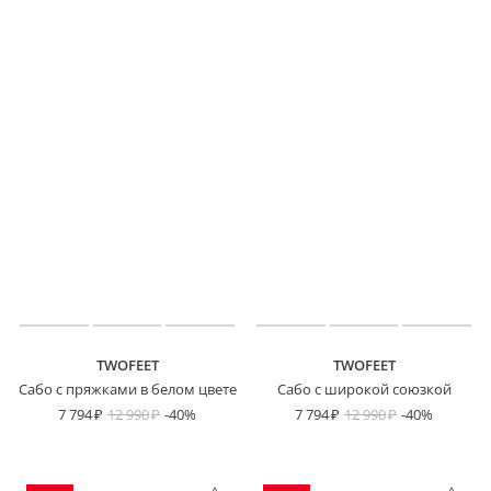
TWOFEET
TWOFEET
Сабо с пряжками в белом цвете
Сабо с широкой союзкой
7 794
12 990
-40%
7 794
12 990
-40%