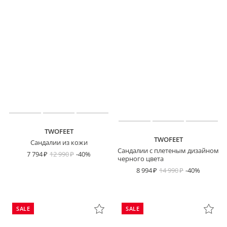
TWOFEET
TWOFEET
Сандалии из кожи
Сандалии с плетеным дизайном
7 794
12 990
-40%
черного цвета
8 994
14 990
-40%
SALE
SALE