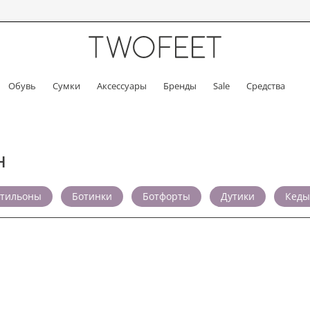
Обувь
Сумки
Аксессуары
Бренды
Sale
Средства
Н
отильоны
Ботинки
Ботфорты
Дутики
Кеды