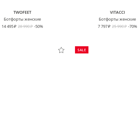
TWOFEET
VITACCI
Ботфорты женские
Ботфорты женские
14 495
28 990
-50%
7 797
25 990
-70%
SALE