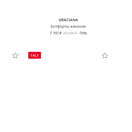
GRACIANA
Ботфорты женские
7 797
25 990
-70%
SALE