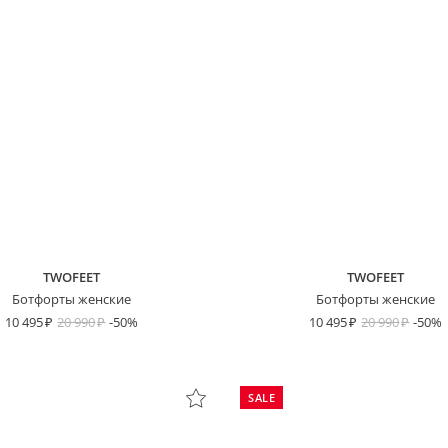
TWOFEET
TWOFEET
Ботфорты женские
Ботфорты женские
10 495
20 990
-50%
10 495
20 990
-50%
SALE