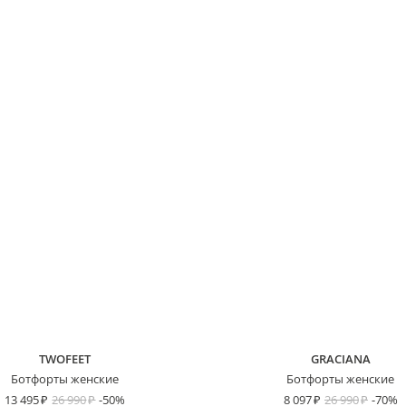
TWOFEET
GRACIANA
Ботфорты женские
Ботфорты женские
13 495
26 990
-50%
8 097
26 990
-70%