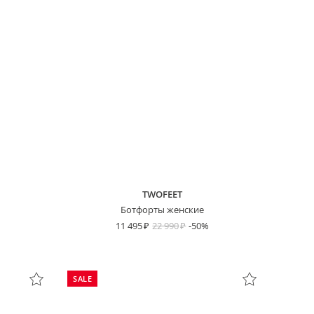
TWOFEET
Ботфорты женские
11 495
22 990
-50%
SALE