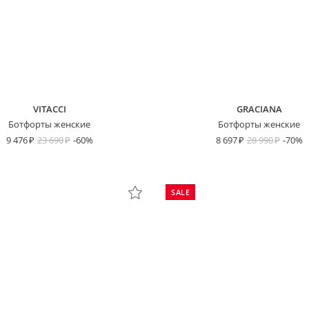
VITACCI
GRACIANA
Ботфорты женские
Ботфорты женские
9 476
23 690
-60%
8 697
28 990
-70%
SALE