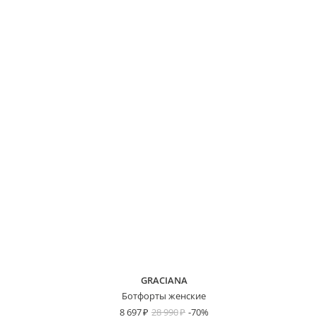
GRACIANA
Ботфорты женские
8 697
28 990
-70%