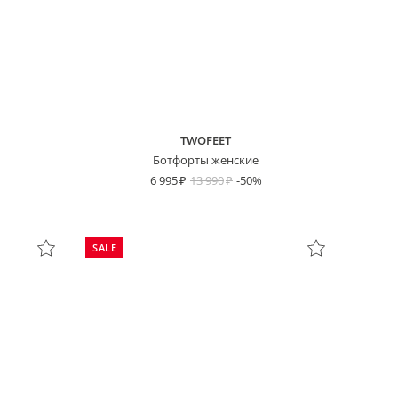
TWOFEET
Ботфорты женские
6 995
13 990
-50%
SALE