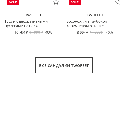
SALE
SALE
TWOFEET
TWOFEET
Туфли с декоративными
Босоножки в глубоком
пряжками на носке
коричневом оттенке
10 794
17 990
-40%
8 994
14 990
-40%
ВСЕ САНДАЛИИ TWOFEET