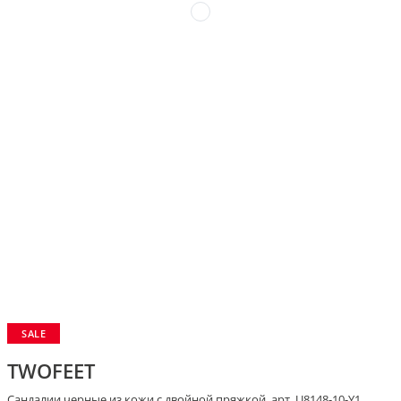
SALE
TWOFEET
Сандалии черные из кожи с двойной пряжкой, арт. U8148-10-Y1