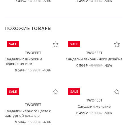
7 495
14 990
-50%
7 495
14 990
-50%
ПОХОЖИЕ ТОВАРЫ
SALE
SALE
TWOFEET
TWOFEET
Сандалии с широким
Сандалии лаконичного дизайна
переплетением
9 594
15 990
-40%
9 594
15 990
-40%
SALE
SALE
TWOFEET
TWOFEET
Сандалии женские
Сандалии черного цвета с
6 495
12 990
-50%
фактурной деталью
9 594
15 990
-40%