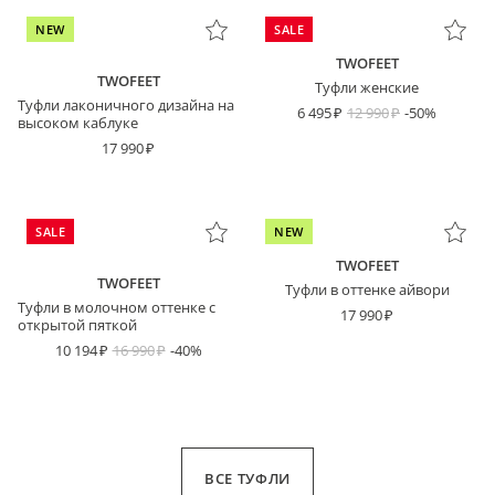
NEW
SALE
TWOFEET
TWOFEET
Туфли женские
Туфли лаконичного дизайна на
6 495
12 990
-50%
высоком каблуке
17 990
SALE
NEW
TWOFEET
TWOFEET
Туфли в оттенке айвори
Туфли в молочном оттенке с
17 990
открытой пяткой
10 194
16 990
-40%
ВСЕ ТУФЛИ