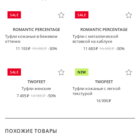
SALE
SALE
ROMANTIC PERCENTAGE
ROMANTIC PERCENTAGE
Туфли кожаные в бежевом
Туфли с металлической
оттенке
вставкой на каблуке
11 193
15 990
-30%
11 683
16 690
-30%
SALE
NEW
TWOFEET
TWOFEET
Туфли женские
Туфли кожаные с легкой
текстурой
7 495
14 990
-50%
16 990
ПОХОЖИЕ ТОВАРЫ