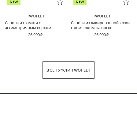
NEW
NEW
TWOFEET
TWOFEET
Сапоги из замши с
Cапоги из лакированной кожи
ассиметричным верхом
с ремешком на носке
26 990
26 990
ВСЕ ТУФЛИ TWOFEET