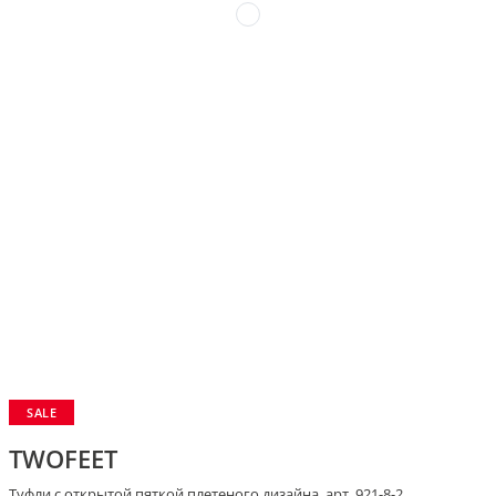
SALE
TWOFEET
Туфли с открытой пяткой плетеного дизайна, арт. 921-8-2