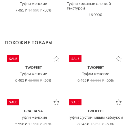
Туфли женские
Туфли кожаные с легкой
текстурой
7 495
14 990
-50%
16 990
ПОХОЖИЕ ТОВАРЫ
SALE
SALE
TWOFEET
TWOFEET
Туфли женские
Туфли женские
6 495
12 990
-50%
6 495
12 990
-50%
SALE
SALE
GRACIANA
TWOFEET
Туфли женские
Туфли с устойчивым каблуком
5 596
13 990
-60%
8 345
16 690
-50%