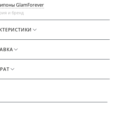
липоны GlamForever
рия и бренд
КТЕРИСТИКИ
АВКА
РАТ