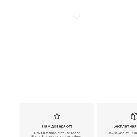
Нам доверяют!
Бесплатная
Опыт в fashion ритейле более
При заказе от 5 00
15 лет, 5 розничных точек и более