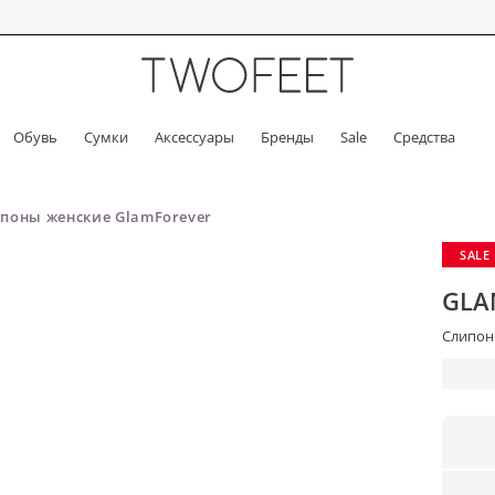
Обувь
Сумки
Аксессуары
Бренды
Sale
Средства
поны женские GlamForever
SALE
GLA
Слипоны