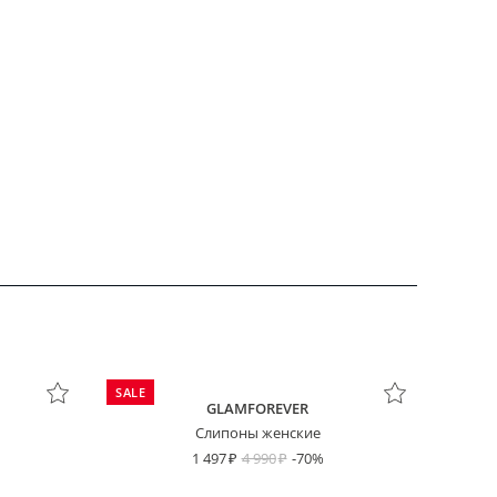
SALE
GLAMFOREVER
Слипоны женские
1 497
4 990
-70%