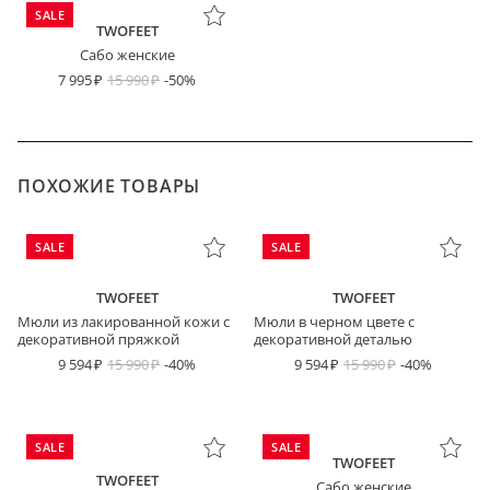
SALE
TWOFEET
Сабо женские
7 995
15 990
-50%
ПОХОЖИЕ ТОВАРЫ
SALE
SALE
TWOFEET
TWOFEET
Мюли из лакированной кожи с
Мюли в черном цвете с
декоративной пряжкой
декоративной деталью
9 594
15 990
-40%
9 594
15 990
-40%
SALE
SALE
TWOFEET
TWOFEET
Сабо женские