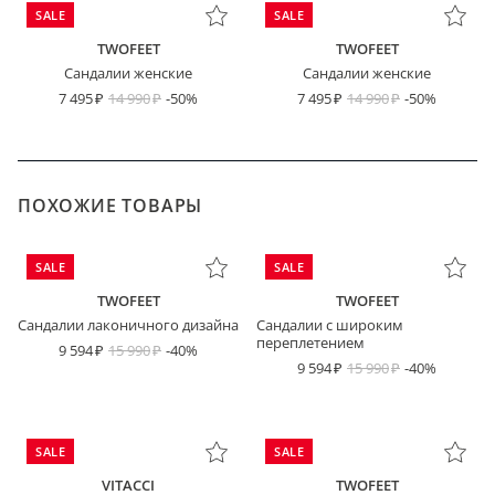
SALE
SALE
TWOFEET
TWOFEET
Сандалии женские
Сандалии женские
7 495
14 990
-50%
7 495
14 990
-50%
ПОХОЖИЕ ТОВАРЫ
SALE
SALE
TWOFEET
TWOFEET
Сандалии лаконичного дизайна
Сандалии с широким
переплетением
9 594
15 990
-40%
9 594
15 990
-40%
SALE
SALE
VITACCI
TWOFEET