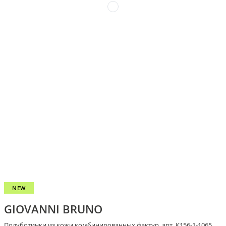
NEW
GIOVANNI BRUNO
Полуботинки из кожи комбинированных фактур, арт. K156-1-1065