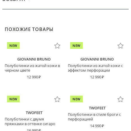
ПОХОЖИЕ ТОВАРЫ
NEW
NEW
GIOVANNI BRUNO
GIOVANNI BRUNO
Полуботинки из жатой кожи в
Полуботинки из жатой кожи с
черном цвете
эффектом перфорации
12 990
12 990
NEW
NEW
TWOFEET
TWOFEET
Полуботинки в стиле броги с
Полуботинки с двумя
перфорацией
пряжками в оттенке сигаро
14 990
16 990