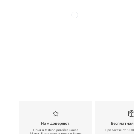
Нам доверяют!
Бесплатная
Опыт в fashion ритейле более
При заказе от 5 00
15 лет, 5 розничных точек и более