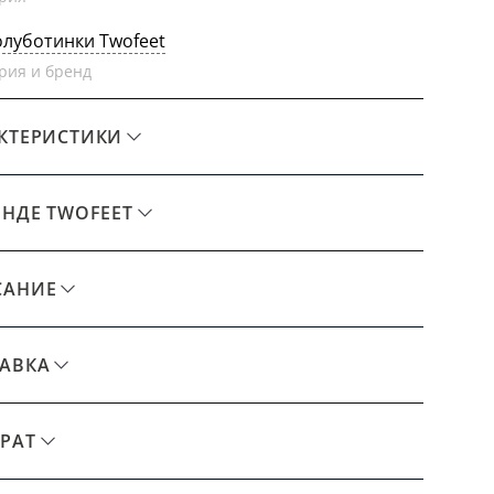
олуботинки Twofeet
рия и бренд
КТЕРИСТИКИ
ЕНДЕ TWOFEET
САНИЕ
АВКА
РАТ