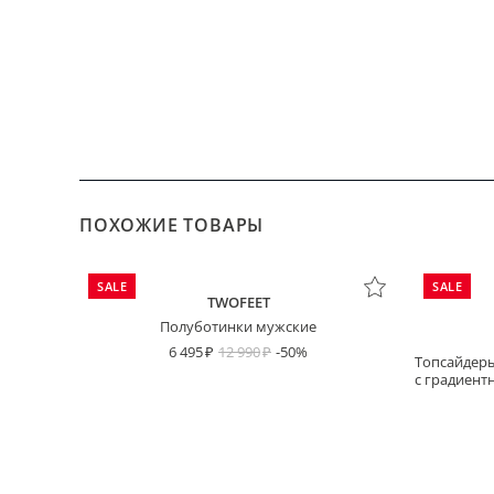
ПОХОЖИЕ ТОВАРЫ
SALE
SALE
TWOFEET
Полуботинки мужские
6 495
12 990
-50%
Топсайдеры
с градиен