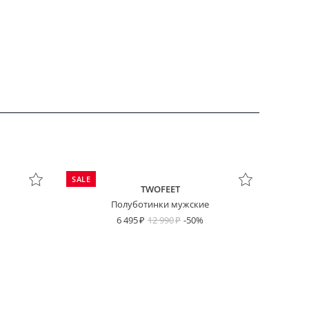
SALE
TWOFEET
Полуботинки мужские
6 495
12 990
-50%