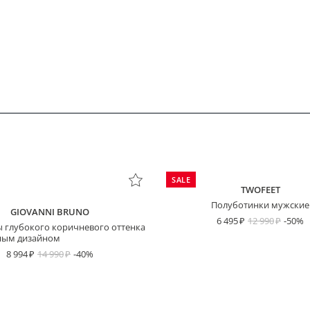
SALE
TWOFEET
Полуботинки мужские
GIOVANNI BRUNO
6 495
12 990
-50%
 глубокого коричневого оттенка
тным дизайном
8 994
14 990
-40%