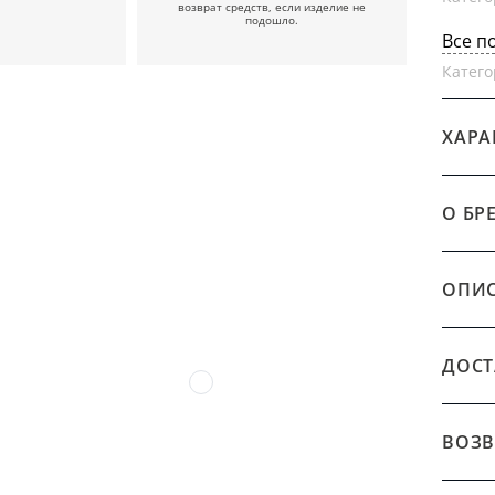
возврат средств, если изделие не
подошло.
Все п
Катего
ХАРА
О БР
ОПИ
ДОСТ
ВОЗВ