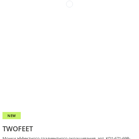
NEW
TWOFEET
Монки эффектного градиентного окрашивания, арт. KD1-671-69B-