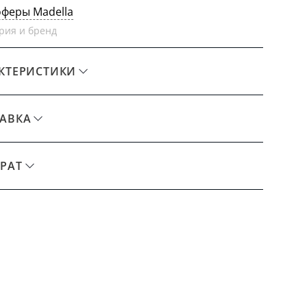
оферы Madella
рия и бренд
КТЕРИСТИКИ
АВКА
РАТ