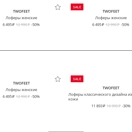
SALE
TWOFEET
TWOFEET
Лоферы женские
Лоферы женские
пользовательским соглашением
6 495
12 990
-50%
Платёж сегодня
Через 2 недели
Через 4 недели
Через 6 недель
6 495
12 990
-50%
ДЛИНА СТОПЫ
SALE
TWOFEET
TWOFEET
Лоферы женские
Лоферы классического дизайна из
6 495
12 990
-50%
кожи
11 893
16 990
-30%