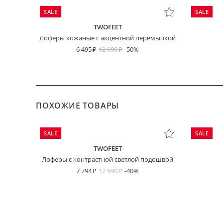
SALE
SALE
TWOFEET
Лоферы кожаные с акцентной перемычкой
6 495
12 990
-50%
ПОХОЖИЕ ТОВАРЫ
SALE
SALE
TWOFEET
Лоферы с контрастной светлой подошвой
7 794
12 990
-40%