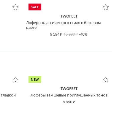
SALE
TWOFEET
Лоферы классического стиля в бежевом
цвете
9 594
15 990
-40%
NEW
TWOFEET
 гладкой
Лоферы замшевые приглушенных тонов
9 990