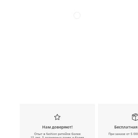
Нам доверяют!
Бесплатная
Опыт в fashion ритейле более
При заказе от 5 00
15 лет, 5 розничных точек и более