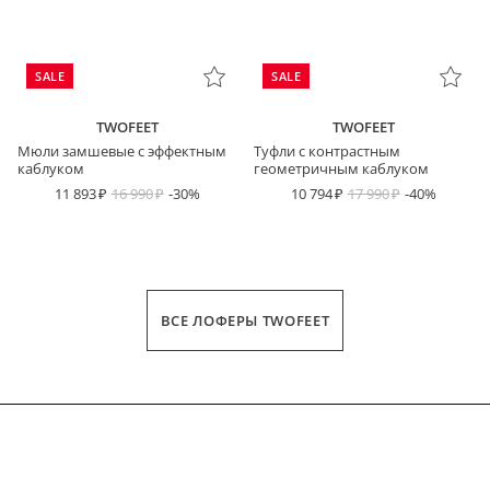
SALE
SALE
TWOFEET
TWOFEET
Мюли замшевые с эффектным
Туфли с контрастным
каблуком
геометричным каблуком
11 893
16 990
-30%
10 794
17 990
-40%
ВСЕ ЛОФЕРЫ TWOFEET