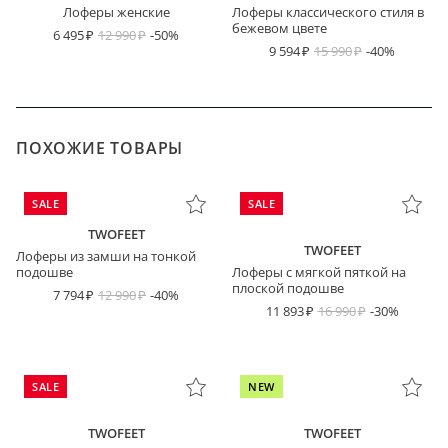
Лоферы женские
Лоферы классического стиля в
бежевом цвете
6 495
12 990
-50%
9 594
15 990
-40%
ПОХОЖИЕ ТОВАРЫ
SALE
SALE
TWOFEET
TWOFEET
Лоферы из замши на тонкой
подошве
Лоферы с мягкой пяткой на
плоской подошве
7 794
12 990
-40%
11 893
16 990
-30%
SALE
NEW
TWOFEET
TWOFEET