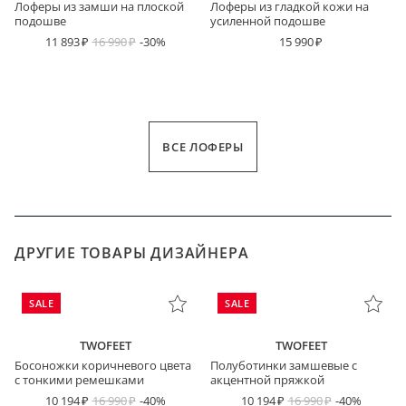
Лоферы из замши на плоской
Лоферы из гладкой кожи на
подошве
усиленной подошве
11 893
16 990
-30%
15 990
ВСЕ ЛОФЕРЫ
ДРУГИЕ ТОВАРЫ ДИЗАЙНЕРА
SALE
SALE
TWOFEET
TWOFEET
Босоножки коричневого цвета
Полуботинки замшевые с
с тонкими ремешками
акцентной пряжкой
10 194
16 990
-40%
10 194
16 990
-40%