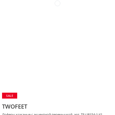
SALE
TWOFEET
Лоферы кожаные с акцентной перемычкой, арт. TF-U8154-1-Y1