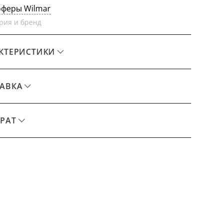
оферы Wilmar
рия и бренд
КТЕРИСТИКИ
АВКА
РАТ