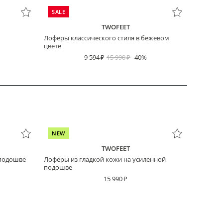
SALE
TWOFEET
Лоферы классического стиля в бежевом
цвете
9 594
15 990
-40%
NEW
TWOFEET
 подошве
Лоферы из гладкой кожи на усиленной
подошве
15 990