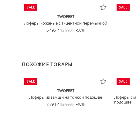
SALE
SALE
TWOFEET
Лоферы кожаные с акцентной перемычкой
6 495
12 990
-50%
ПОХОЖИЕ ТОВАРЫ
SALE
SALE
TWOFEET
Лоферы из замши на тонкой подошве
Лоферы с мя
подошве
7 794
12 990
-40%