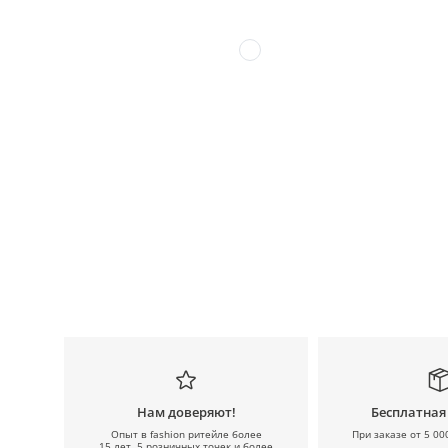
Нам доверяют!
Бесплатная
Опыт в fashion ритейле более
При заказе от 5 00
15 лет, 5 розничных точек и более