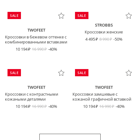
SALE
SALE
STROBBS
TWOFEET
Кроссовки женские
Кроссовки в бежевом оттенке с
4 495
8 990
-50%
комбинированными вставками
10 194
16 990
-40%
SALE
SALE
TWOFEET
TWOFEET
Кроссовки с контрастными
Кроссовки замшевые с
кожаными деталями
кожаной графичной вставкой
10 194
16 990
-40%
10 194
16 990
-40%