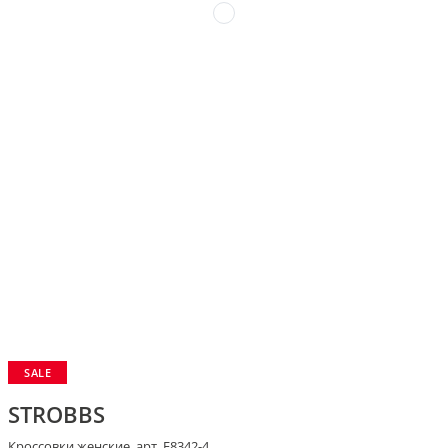
SALE
STROBBS
Кроссовки женские, арт. F8342-4