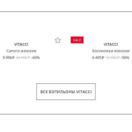
SALE
VITACCI
VITACCI
Сапоги женские
Босоножки женские
9 996
24 990
-60%
6 495
12 990
-50%
ВСЕ БОТИЛЬОНЫ VITACCI