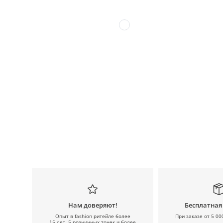
Нам доверяют!
Бесплатная
Опыт в fashion ритейле более
При заказе от 5 00
15 лет, 5 розничных точек и более