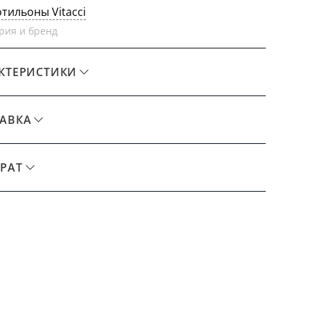
отильоны Vitacci
рия и бренд
КТЕРИСТИКИ
АВКА
РАТ