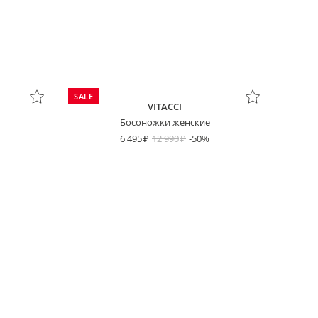
SALE
VITACCI
Босоножки женские
6 495
12 990
-50%