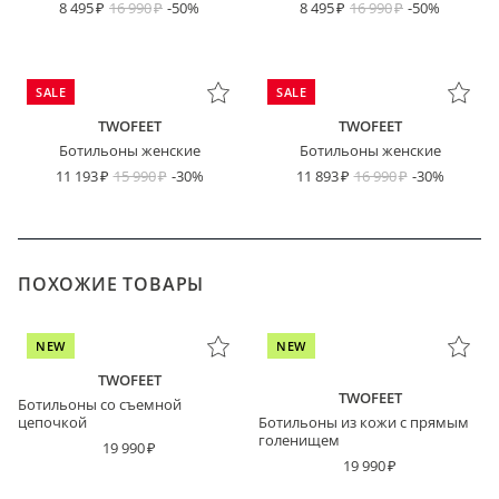
8 495
16 990
-50%
8 495
16 990
-50%
SALE
SALE
TWOFEET
TWOFEET
Ботильоны женские
Ботильоны женские
11 193
15 990
-30%
11 893
16 990
-30%
ПОХОЖИЕ ТОВАРЫ
NEW
NEW
TWOFEET
TWOFEET
Ботильоны со съемной
цепочкой
Ботильоны из кожи с прямым
голенищем
19 990
19 990