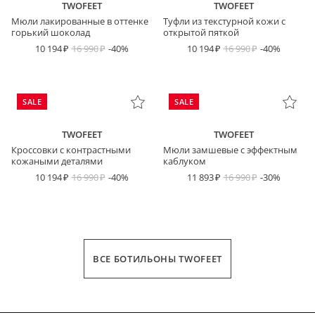
TWOFEET
TWOFEET
Мюли лакированные в оттенке
Туфли из текстурной кожи с
горький шоколад
открытой пяткой
10 194
16 990
-40%
10 194
16 990
-40%
SALE
SALE
TWOFEET
TWOFEET
Кроссовки с контрастными
Мюли замшевые с эффектным
кожаными деталями
каблуком
10 194
16 990
-40%
11 893
16 990
-30%
ВСЕ БОТИЛЬОНЫ TWOFEET