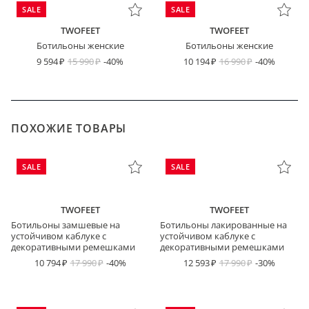
SALE
SALE
TWOFEET
TWOFEET
Ботильоны женские
Ботильоны женские
9 594
15 990
-40%
10 194
16 990
-40%
ПОХОЖИЕ ТОВАРЫ
SALE
SALE
TWOFEET
TWOFEET
Ботильоны замшевые на
Ботильоны лакированные на
устойчивом каблуке с
устойчивом каблуке с
декоративными ремешками
декоративными ремешками
10 794
17 990
-40%
12 593
17 990
-30%