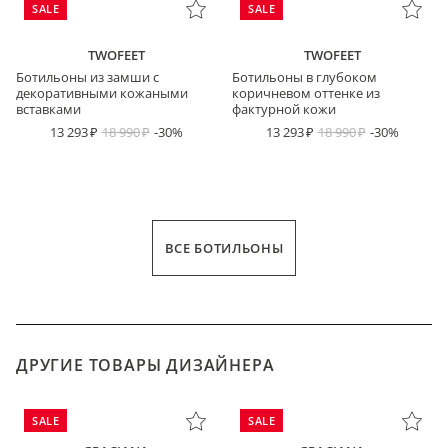
SALE
SALE
TWOFEET
TWOFEET
Ботильоны из замши с
Ботильоны в глубоком
декоративными кожаными
коричневом оттенке из
вставками
фактурной кожи
13 293
18 990
-30%
13 293
18 990
-30%
ВСЕ БОТИЛЬОНЫ
ДРУГИЕ ТОВАРЫ ДИЗАЙНЕРА
SALE
SALE