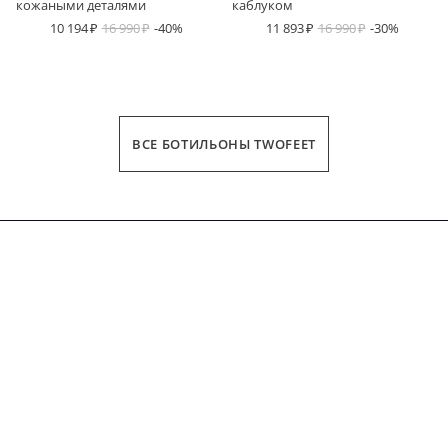
кожаными деталями
каблуком
10 194
16 990
-40%
11 893
16 990
-30%
ВСЕ БОТИЛЬОНЫ TWOFEET