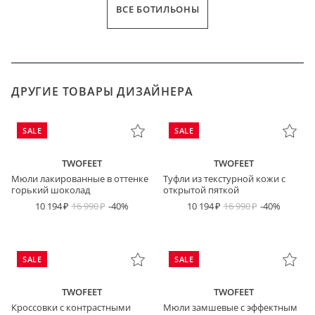
ВСЕ БОТИЛЬОНЫ
ДРУГИЕ ТОВАРЫ ДИЗАЙНЕРА
SALE
SALE
TWOFEET
TWOFEET
Мюли лакированные в оттенке
Туфли из текстурной кожи с
горький шоколад
открытой пяткой
10 194
16 990
-40%
10 194
16 990
-40%
SALE
SALE
TWOFEET
TWOFEET
Кроссовки с контрастными
Мюли замшевые с эффектным