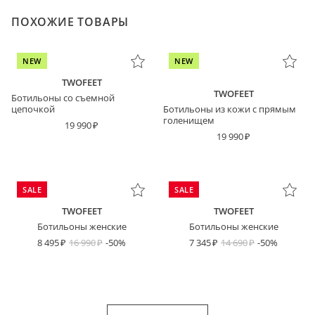
ПОХОЖИЕ ТОВАРЫ
NEW
NEW
TWOFEET
TWOFEET
Ботильоны со съемной
цепочкой
Ботильоны из кожи с прямым
голенищем
19 990
19 990
SALE
SALE
TWOFEET
TWOFEET
Ботильоны женские
Ботильоны женские
8 495
16 990
-50%
7 345
14 690
-50%