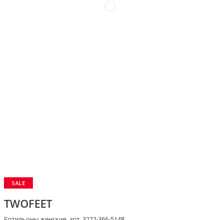
SALE
TWOFEET
Ботильоны женские, арт. 3222-366-514R