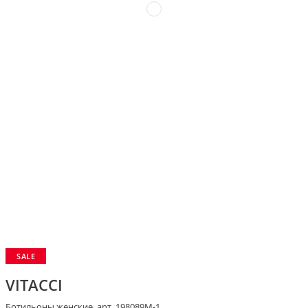
SALE
VITACCI
Ботильоны женские, арт. 198089M-1