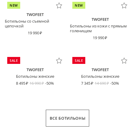
NEW
NEW
TWOFEET
TWOFEET
Ботильоны со съемной
цепочкой
Ботильоны из кожи с прямым
голенищем
19 990
19 990
SALE
SALE
TWOFEET
TWOFEET
Ботильоны женские
Ботильоны женские
8 495
16 990
-50%
7 345
14 690
-50%
ВСЕ БОТИЛЬОНЫ