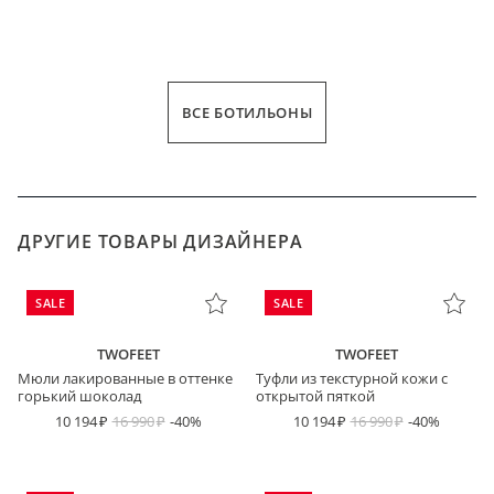
ВСЕ БОТИЛЬОНЫ
ДРУГИЕ ТОВАРЫ ДИЗАЙНЕРА
SALE
SALE
TWOFEET
TWOFEET
Мюли лакированные в оттенке
Туфли из текстурной кожи с
горький шоколад
открытой пяткой
10 194
16 990
-40%
10 194
16 990
-40%