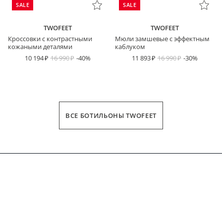
SALE
SALE
TWOFEET
TWOFEET
Кроссовки с контрастными
Мюли замшевые с эффектным
кожаными деталями
каблуком
10 194
16 990
-40%
11 893
16 990
-30%
ВСЕ БОТИЛЬОНЫ TWOFEET