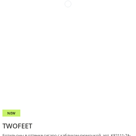
NEW
TWOFEET
Ботильоны в оттенке сигаро с каблуком-рюмочкой, арт. K82111-7A-