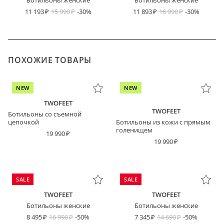
Ботильоны женские
Ботильоны женские
11 193
15 990
-30%
11 893
16 990
-30%
ПОХОЖИЕ ТОВАРЫ
NEW
NEW
TWOFEET
TWOFEET
Ботильоны со съемной
цепочкой
Ботильоны из кожи с прямым
голенищем
19 990
19 990
SALE
SALE
TWOFEET
TWOFEET
Ботильоны женские
Ботильоны женские
8 495
16 990
-50%
7 345
14 690
-50%