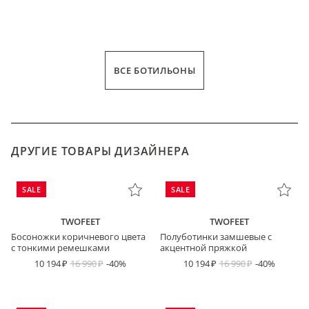
ВСЕ БОТИЛЬОНЫ
ДРУГИЕ ТОВАРЫ ДИЗАЙНЕРА
SALE
SALE
TWOFEET
TWOFEET
Босоножки коричневого цвета
Полуботинки замшевые с
с тонкими ремешками
акцентной пряжкой
10 194
16 990
-40%
10 194
16 990
-40%