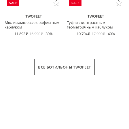
SALE
SALE
TWOFEET
TWOFEET
Мюли замшевые с эффектным
Туфли с контрастным
каблуком
геометричным каблуком
11 893
16 990
-30%
10 794
17 990
-40%
ВСЕ БОТИЛЬОНЫ TWOFEET