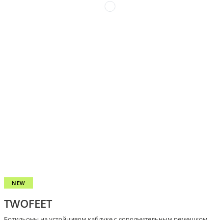
NEW
TWOFEET
Ботильоны на устойчивом каблуке с дополнительным ремешком,