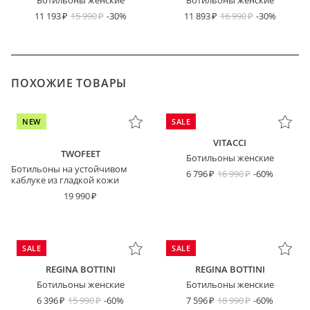
Ботильоны женские
Ботильоны женские
11 193
15 990
-30%
11 893
16 990
-30%
ПОХОЖИЕ ТОВАРЫ
NEW
SALE
VITACCI
TWOFEET
Ботильоны женские
Ботильоны на устойчивом
6 796
16 990
-60%
каблуке из гладкой кожи
19 990
SALE
SALE
REGINA BOTTINI
REGINA BOTTINI
Ботильоны женские
Ботильоны женские
6 396
15 990
-60%
7 596
18 990
-60%