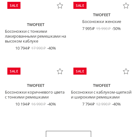
SALE
SALE
TWOFEET
Босоножки женские
TWOFEET
7 995
15 990
-50%
Босоножки с тонкими
лакированными ремешками на
высоком каблуке
10 794
17 990
-40%
SALE
SALE
TWOFEET
TWOFEET
Босоножки коричневого цвета
Босоножки с каблуком-щепкой
с тонкими ремешками
и широкими ремешками
10 194
16 990
-40%
7 794
12 990
-40%