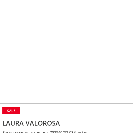
SALE
LAURA VALOROSA
Босоножки женские, арт. 757540/02-03 беж/зол