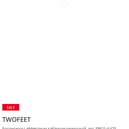
SALE
TWOFEET
Босоножки с эффектным каблуком-рюмочкой, арт. F8621-4-Y25