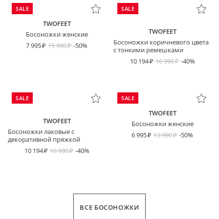
SALE
SALE
TWOFEET
TWOFEET
Босоножки женские
Босоножки коричневого цвета
7 995
15 990
-50%
с тонкими ремешками
10 194
16 990
-40%
SALE
SALE
TWOFEET
TWOFEET
Босоножки женские
Босоножки лаковые с
6 995
13 990
-50%
декоративной пряжкой
10 194
16 990
-40%
ВСЕ БОСОНОЖКИ