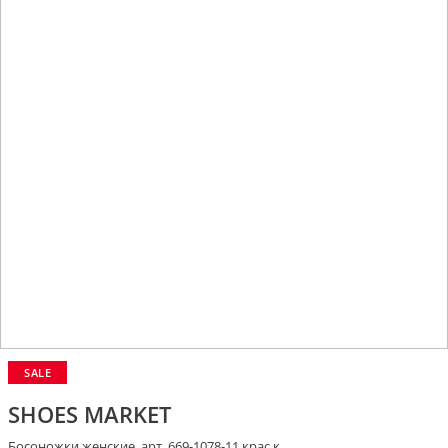
SALE
SHOES MARKET
Босоножки женские, арт. 669-1078-11 крас.к.