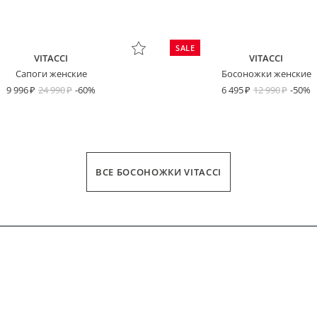
SALE
VITACCI
VITACCI
Сапоги женские
Босоножки женские
9 996
24 990
-60%
6 495
12 990
-50%
ДЛИНА СТОПЫ
ВСЕ БОСОНОЖКИ VITACCI