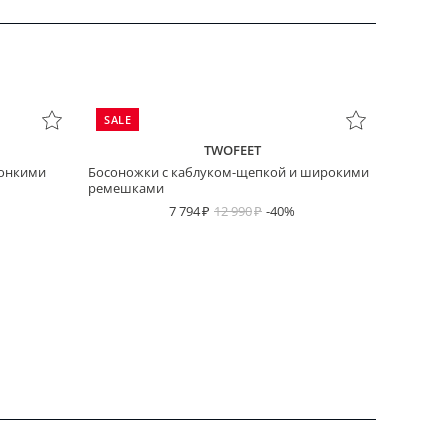
SALE
TWOFEET
тонкими
Босоножки с каблуком-щепкой и широкими
ремешками
7 794
12 990
-40%