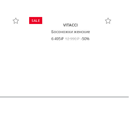
SALE
VITACCI
Босоножки женские
6 495
12 990
-50%