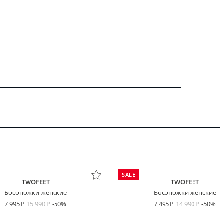
SALE
TWOFEET
TWOFEET
Босоножки женские
Босоножки женские
7 995
15 990
-50%
7 495
14 990
-50%