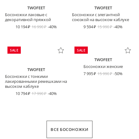
TWOFEET
TWOFEET
Босоножки лаковые с
Босоножки с элегантной
декоративной пряжкой
союзкой на высоком каблуке
10 194
16 990
-40%
9 594
15 990
-40%
SALE
SALE
TWOFEET
Босоножки женские
TWOFEET
7 995
15 990
-50%
Босоножки с тонкими
лакированными ремешками на
высоком каблуке
10 794
17 990
-40%
ВСЕ БОСОНОЖКИ