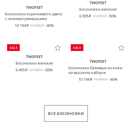
TWOFEET
TWOFEET
Босоножки женские
Босоножки коричневого цвета
6 995
13 990
-50%
с тонкими ремешками
10 194
16 990
-40%
SALE
SALE
TWOFEET
TWOFEET
Босоножки женские
Босоножки бежевые из кожи
6 495
12 990
-50%
на высоком каблуке
10 194
16 990
-40%
ВСЕ БОСОНОЖКИ