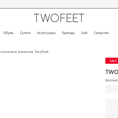
Обувь
Сумки
Аксессуары
Бренды
Sale
Средства
осоножки женские Twofeet
SALE
TWO
Босонож