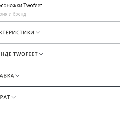
осоножки Twofeet
рия и бренд
КТЕРИСТИКИ
ЕНДЕ TWOFEET
АВКА
РАТ