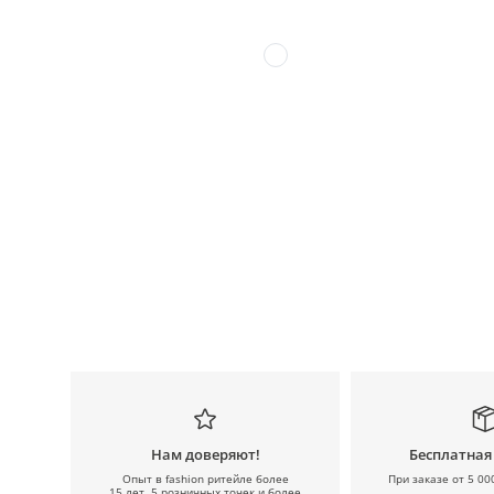
Нам доверяют!
Бесплатная
Опыт в fashion ритейле более
При заказе от 5 00
15 лет, 5 розничных точек и более