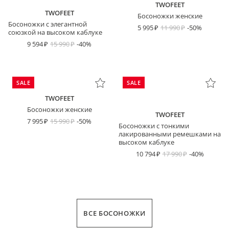
TWOFEET
TWOFEET
Босоножки женские
Босоножки с элегантной
5 995
11 990
-50%
союзкой на высоком каблуке
9 594
15 990
-40%
SALE
SALE
TWOFEET
Босоножки женские
TWOFEET
7 995
15 990
-50%
Босоножки с тонкими
лакированными ремешками на
высоком каблуке
10 794
17 990
-40%
ВСЕ БОСОНОЖКИ