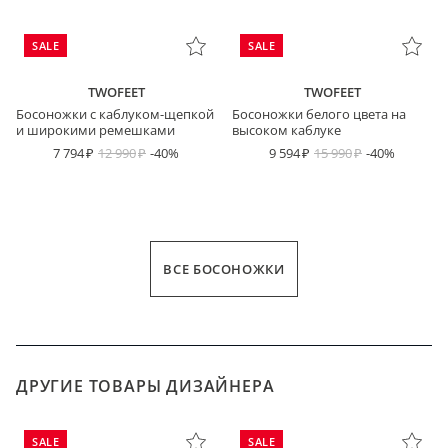
SALE
SALE
TWOFEET
TWOFEET
Босоножки с каблуком-щепкой
Босоножки белого цвета на
и широкими ремешками
высоком каблуке
7 794
12 990
-40%
9 594
15 990
-40%
ВСЕ БОСОНОЖКИ
ДРУГИЕ ТОВАРЫ ДИЗАЙНЕРА
SALE
SALE