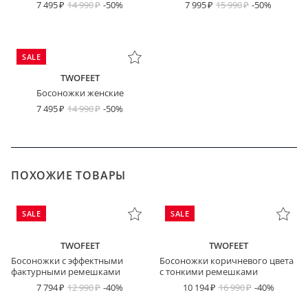
7 495
14 990
-50%
7 995
15 990
-50%
SALE
TWOFEET
Босоножки женские
7 495
14 990
-50%
ПОХОЖИЕ ТОВАРЫ
SALE
SALE
TWOFEET
TWOFEET
Босоножки с эффектными
Босоножки коричневого цвета
фактурными ремешками
с тонкими ремешками
7 794
12 990
-40%
10 194
16 990
-40%