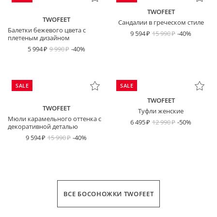
TWOFEET
TWOFEET
Сандалии в греческом стиле
Балетки бежевого цвета с
9 594
15 990
-40%
плетеным дизайном
5 994
9 990
-40%
SALE
SALE
TWOFEET
TWOFEET
Туфли женские
Мюли карамельного оттенка с
6 495
12 990
-50%
декоративной деталью
9 594
15 990
-40%
ВСЕ БОСОНОЖКИ TWOFEET