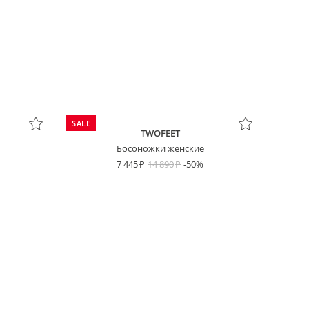
SALE
TWOFEET
Босоножки женские
7 445
14 890
-50%