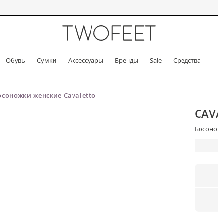
Обувь
Сумки
Аксессуары
Бренды
Sale
Средства
осоножки женские Cavaletto
CAV
Босонож