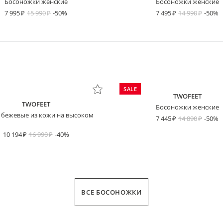
Босоножки женские
Босоножки женские
7 995
15 990
-50%
7 495
14 990
-50%
SALE
TWOFEET
TWOFEET
Босоножки женские
 бежевые из кожи на высоком
7 445
14 890
-50%
10 194
16 990
-40%
ВСЕ БОСОНОЖКИ