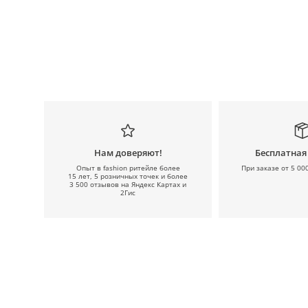
Нам доверяют!
Бесплатная
Опыт в fashion ритейле более
При заказе от 5 00
15 лет, 5 розничных точек и более
3 500 отзывов на Яндекс Картах и
2Гис