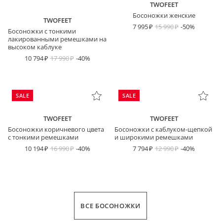
TWOFEET
Босоножки женские
TWOFEET
7 995
15 990
-50%
Босоножки с тонкими
лакированными ремешками на
высоком каблуке
10 794
17 990
-40%
SALE
SALE
TWOFEET
TWOFEET
Босоножки коричневого цвета
Босоножки с каблуком-щепкой
с тонкими ремешками
и широкими ремешками
10 194
16 990
-40%
7 794
12 990
-40%
ВСЕ БОСОНОЖКИ