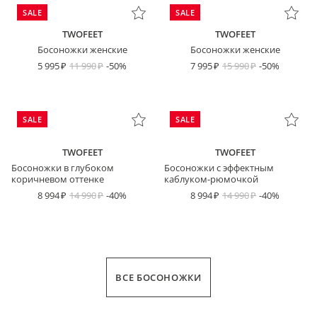
SALE
SALE
TWOFEET
TWOFEET
Босоножки женские
Босоножки женские
5 995
11 990
-50%
7 995
15 990
-50%
SALE
SALE
TWOFEET
TWOFEET
Босоножки в глубоком
Босоножки с эффектным
коричневом оттенке
каблуком-рюмочкой
8 994
14 990
-40%
8 994
14 990
-40%
ВСЕ БОСОНОЖКИ