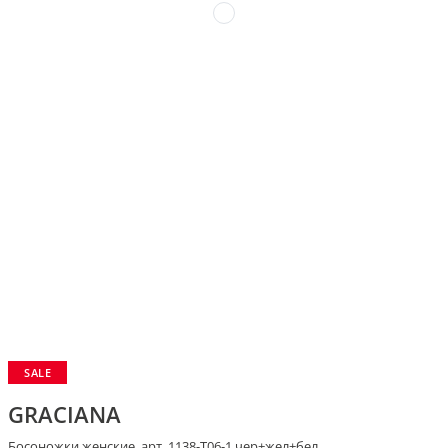
SALE
GRACIANA
Босоножки женские, арт. 1138-Т06-1 чер+жел+бел