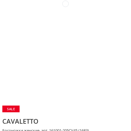
SALE
CAVALETTO
Босоножки женские, арт. 161001-205CV45 (1683)