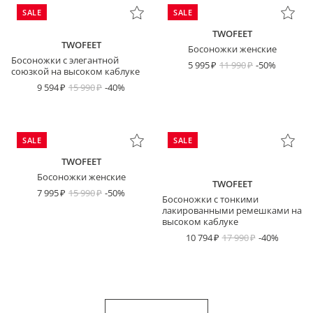
SALE
SALE
TWOFEET
TWOFEET
Босоножки женские
Босоножки с элегантной
5 995
11 990
-50%
союзкой на высоком каблуке
9 594
15 990
-40%
SALE
SALE
TWOFEET
Босоножки женские
TWOFEET
7 995
15 990
-50%
Босоножки с тонкими
лакированными ремешками на
высоком каблуке
10 794
17 990
-40%