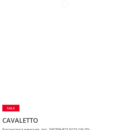
SALE
CAVALETTO
Босоножки женские, арт. 330709-В212V23 (19-20)