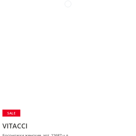
SALE
VITACCI
Босоножки женские, арт. 22687 ч.л.