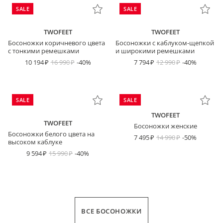
SALE
SALE
TWOFEET
TWOFEET
Босоножки коричневого цвета
Босоножки с каблуком-щепкой
с тонкими ремешками
и широкими ремешками
10 194
16 990
-40%
7 794
12 990
-40%
SALE
SALE
TWOFEET
TWOFEET
Босоножки женские
Босоножки белого цвета на
7 495
14 990
-50%
высоком каблуке
9 594
15 990
-40%
ВСЕ БОСОНОЖКИ