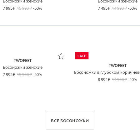
Босоножки женские
Босоножки женские
7 995
15 990
-50%
7 495
14 990
-50%
SALE
TWOFEET
TWOFEET
Босоножки женские
Босоножки в глубоком коричнев
7 995
15 990
-50%
8 994
14 990
-40%
ВСЕ БОСОНОЖКИ