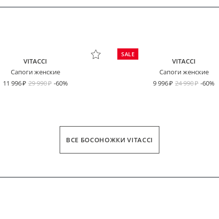
SALE
VITACCI
VITACCI
Сапоги женские
Сапоги женские
11 996
29 990
-60%
9 996
24 990
-60%
пользовательским соглашением
Платёж сегодня
Через 2 недели
Через 4 недели
Через 6 недель
ВСЕ БОСОНОЖКИ VITACCI
ДЛИНА СТОПЫ