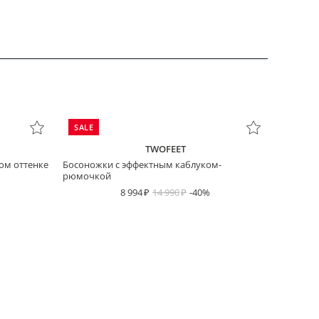
SALE
TWOFEET
ом оттенке
Босоножки с эффектным каблуком-
рюмочкой
8 994
14 990
-40%