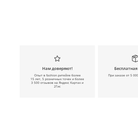
Нам доверяют!
Бесплатная
Опыт в fashion ритейле более
При заказе от 5 00
15 лет, 5 розничных точек и более
3 500 отзывов на Яндекс Картах и
2Гис