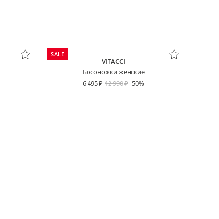
SALE
VITACCI
Босоножки женские
6 495
12 990
-50%