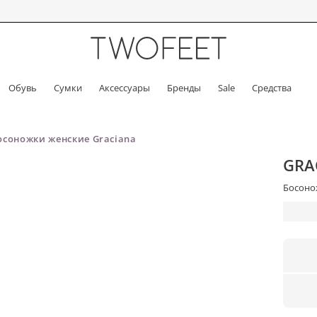
Обувь
Сумки
Аксессуары
Бренды
Sale
Средства
осоножки женские Graciana
GRA
Босонож