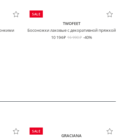
SALE
TWOFEET
тонкими
Босоножки лаковые с декоративной пряжкой
10 194
16 990
-40%
SALE
GRACIANA