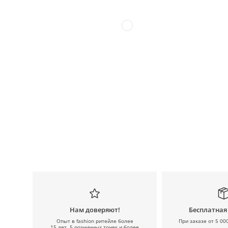
Нам доверяют!
Бесплатная
Опыт в fashion ритейле более
При заказе от 5 00
15 лет, 5 розничных точек и более