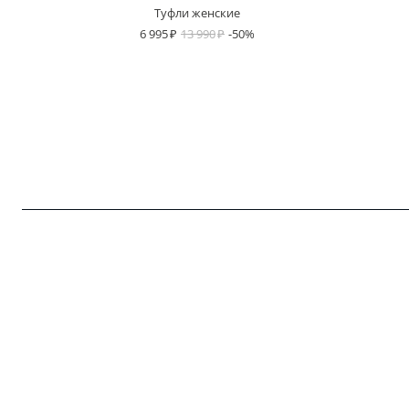
Туфли женские
6 995
13 990
-50%