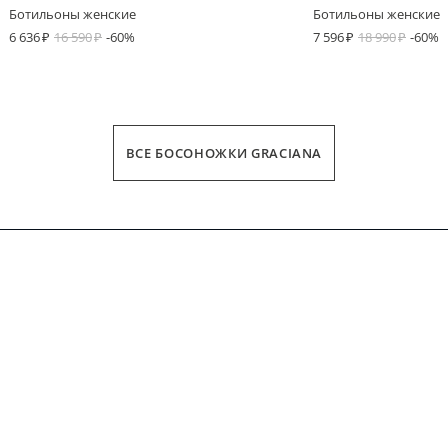
Ботильоны женские
Ботильоны женские
6 636
16 590
-60%
7 596
18 990
-60%
ВСЕ БОСОНОЖКИ GRACIANA