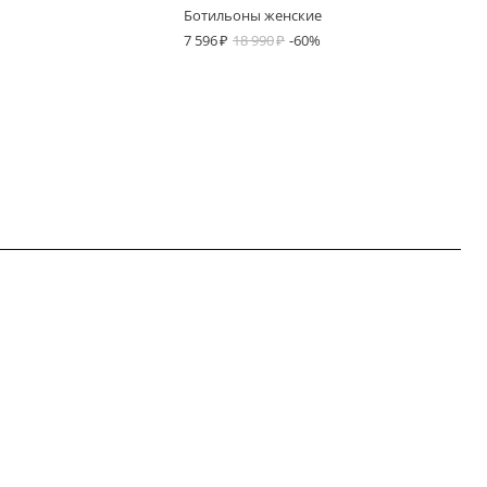
Ботильоны женские
7 596
18 990
-60%