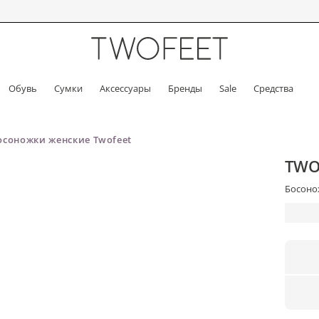
Обувь
Сумки
Аксессуары
Бренды
Sale
Средства
осоножки женские Twofeet
TWO
Босонож