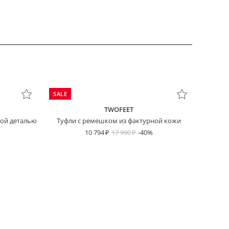
SALE
TWOFEET
кой деталью
Туфли с ремешком из фактурной кожи
10 794
17 990
-40%