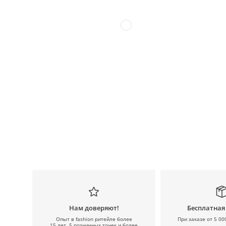
Нам доверяют!
Бесплатная
Опыт в fashion ритейле более
При заказе от 5 00
15 лет, 5 розничных точек и более