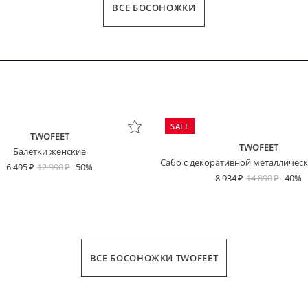
ВСЕ БОСОНОЖКИ
SALE
TWOFEET
TWOFEET
Балетки женские
Сабо с декоративной металличес
6 495
12 990
-50%
8 934
14 890
-40%
ВСЕ БОСОНОЖКИ TWOFEET