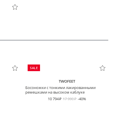
SALE
TWOFEET
Босоножки с тонкими лакированными
ремешками на высоком каблуке
10 794
17 990
-40%