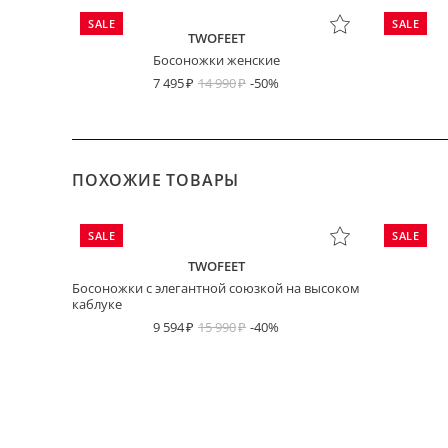
SALE
SALE
TWOFEET
Босоножки женские
7 495
14 990
-50%
ПОХОЖИЕ ТОВАРЫ
SALE
SALE
TWOFEET
Босоножки с элегантной союзкой на высоком
каблуке
9 594
15 990
-40%