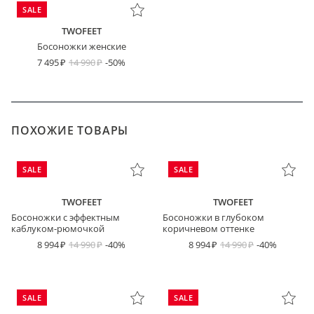
SALE
TWOFEET
Босоножки женские
7 495
14 990
-50%
ПОХОЖИЕ ТОВАРЫ
SALE
SALE
TWOFEET
TWOFEET
Босоножки с эффектным
Босоножки в глубоком
каблуком-рюмочкой
коричневом оттенке
8 994
14 990
-40%
8 994
14 990
-40%
SALE
SALE