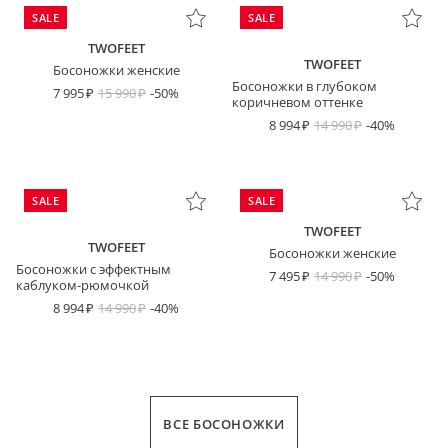
SALE
SALE
TWOFEET
TWOFEET
Босоножки женские
Босоножки в глубоком
7 995
15 990
-50%
коричневом оттенке
8 994
14 990
-40%
SALE
SALE
TWOFEET
TWOFEET
Босоножки женские
Босоножки с эффектным
7 495
14 990
-50%
каблуком-рюмочкой
8 994
14 990
-40%
ВСЕ БОСОНОЖКИ