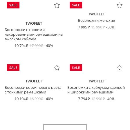
SALE
SALE
TWOFEET
Босоножки женские
TWOFEET
7 995
15 990
-50%
Босоножки с тонкими
лакированными ремешками на
высоком каблуке
10 794
17 990
-40%
SALE
SALE
TWOFEET
TWOFEET
Босоножки коричневого цвета
Босоножки с каблуком-щепкой
с тонкими ремешками
и широкими ремешками
10 194
16 990
-40%
7 794
12 990
-40%