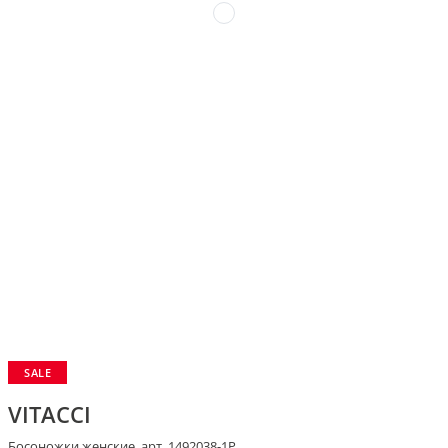
SALE
VITACCI
Босоножки женские, арт. 1492038-1P