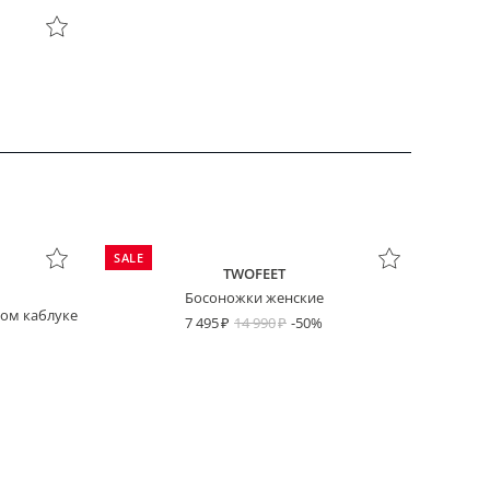
SALE
TWOFEET
Босоножки женские
ком каблуке
7 495
14 990
-50%