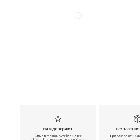
Нам доверяют!
Бесплатная
Опыт в fashion ритейле более
При заказе от 5 00
15 лет, 5 розничных точек и более