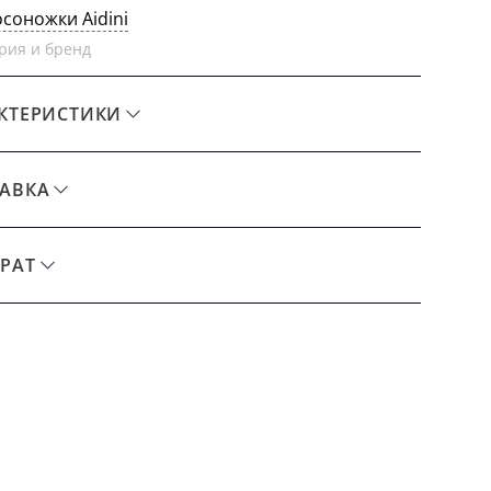
осоножки Aidini
рия и бренд
КТЕРИСТИКИ
АВКА
РАТ