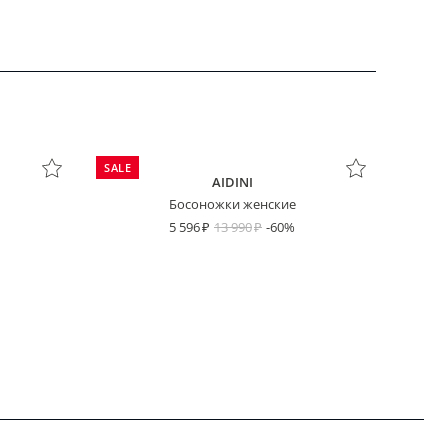
SALE
AIDINI
Босоножки женские
5 596
13 990
-60%