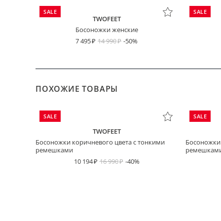
SALE
SALE
TWOFEET
Босоножки женские
7 495
14 990
-50%
ПОХОЖИЕ ТОВАРЫ
SALE
SALE
TWOFEET
Босоножки коричневого цвета с тонкими
Босоножки
ремешками
ремешкам
10 194
16 990
-40%