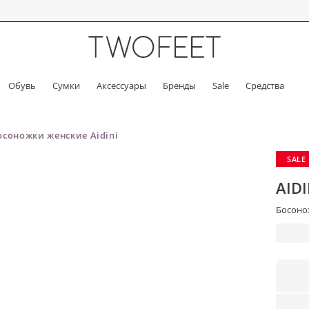
Обувь
Сумки
Аксессуары
Бренды
Sale
Средства
осоножки женские Aidini
SALE
AIDI
Босонож