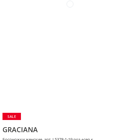
SALE
GRACIANA
Босоножки женские, арт. L5378-1-19 роз.+сер.к.