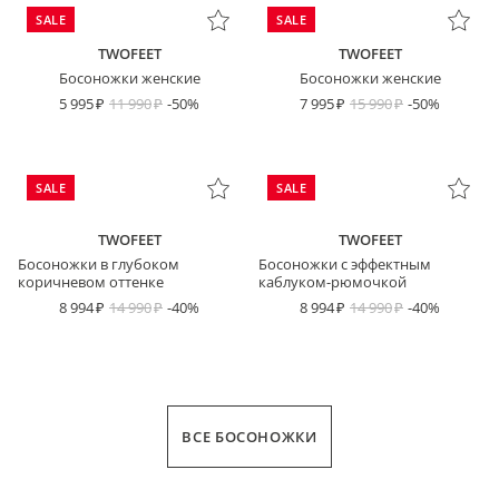
SALE
SALE
TWOFEET
TWOFEET
Босоножки женские
Босоножки женские
5 995
11 990
-50%
7 995
15 990
-50%
SALE
SALE
TWOFEET
TWOFEET
Босоножки в глубоком
Босоножки с эффектным
коричневом оттенке
каблуком-рюмочкой
8 994
14 990
-40%
8 994
14 990
-40%
ВСЕ БОСОНОЖКИ